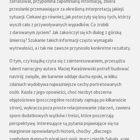
zafrasował, przypomina zapomnianą informację, zbiera
przesłanki przemawiające za określoną interpretacją jakiejś
sytuacji. Ciekawi go również, jak potoczyły się losy tych, którzy
wyszli cało z przywoływanych wypadków. Co zrobili
z darowanym życiem? Jak zakończył się ich dialog z górską
śmiercią? Szukanie takich informacji często wymagało
wytrwałości, a i tak nie zawsze przynosiło konkretne rezultaty.
O tym, czy książkę czyta się z zainteresowaniem, przesądza
talent narracyjny autora. Maciej Kwaśniewski potrafi budować
nastrój: zwięźle, ale barwnie oddaje ducha epoki, w kilku
zdaniach wydobywa najważniejsze cechy portretowanych
osób. Każda z jego opowieści, choć niezbyt obszerna
objętościowo (poszczególne rozdziały zajmują po kilkanaście
stron), wykracza poza proste relacjonowanie zdarzeń, zawiera
sporo dodatkowych wątków i treści, które poszerzają
perspektywę. Interesujące są pytania pojawiające się na
marginesie opowiadanych historii, choćby: „dlaczego
symbolem dumnych górali jest opój, łgarz i nierób Sabała, a nie