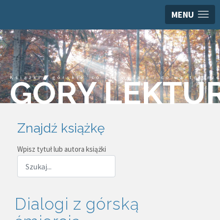
MENU
Książki górskie: co się wydaje i co warto prz
GÓRY LEKTU
Znajdź książkę
Wpisz tytuł lub autora książki
Dialogi z górską