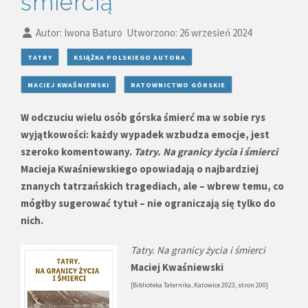
śmiercią
Autor:
Iwona Baturo
Utworzono: 26 wrzesień 2024
TATRY
KSIĄŻKA POLSKIEGO AUTORA
MACIEJ KWAŚNIEWSKI
RATOWNICTWO GÓRSKIE
W odczuciu wielu osób górska śmierć ma w sobie rys
wyjątkowości: każdy wypadek wzbudza emocje, jest
szeroko komentowany.
Tatry. Na granicy życia i śmierci
Macieja Kwaśniewskiego opowiadają o najbardziej
znanych tatrzańskich tragediach, ale – wbrew temu, co
mógłby sugerować tytuł – nie ograniczają się tylko do
nich.
Tatry. Na granicy życia i śmierci
Maciej Kwaśniewski
[Biblioteka Taternika, Katowice 2023, stron 200]