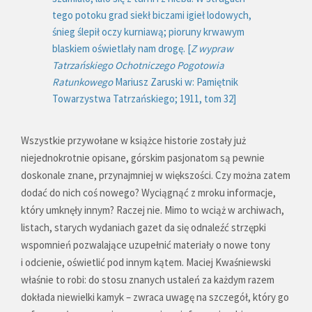
tego potoku grad siekł biczami igieł lodowych,
śnieg ślepił oczy kurniawą; pioruny krwawym
blaskiem oświetlały nam drogę. [
Z wypraw
Tatrzańskiego Ochotniczego Pogotowia
Ratunkowego
Mariusz Zaruski w: Pamiętnik
Towarzystwa Tatrzańskiego; 1911, tom 32]
Wszystkie przywołane w książce historie zostały już
niejednokrotnie opisane, górskim pasjonatom są pewnie
doskonale znane, przynajmniej w większości. Czy można zatem
dodać do nich coś nowego? Wyciągnąć z mroku informacje,
który umknęły innym? Raczej nie. Mimo to wciąż w archiwach,
listach, starych wydaniach gazet da się odnaleźć strzępki
wspomnień pozwalające uzupełnić materiały o nowe tony
i odcienie, oświetlić pod innym kątem. Maciej Kwaśniewski
właśnie to robi: do stosu znanych ustaleń za każdym razem
dokłada niewielki kamyk – zwraca uwagę na szczegół, który go