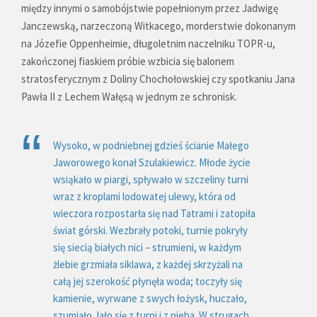
między innymi o samobójstwie popełnionym przez Jadwigę
Janczewską, narzeczoną Witkacego, morderstwie dokonanym
na Józefie Oppenheimie, długoletnim naczelniku TOPR-u,
zakończonej fiaskiem próbie wzbicia się balonem
stratosferycznym z Doliny Chochołowskiej czy spotkaniu Jana
Pawła II z Lechem Wałęsą w jednym ze schronisk.
Wysoko, w podniebnej gdzieś ścianie Małego
Jaworowego konał Szulakiewicz. Młode życie
wsiąkało w piargi, spływało w szczeliny turni
wraz z kroplami lodowatej ulewy, która od
wieczora rozpostarła się nad Tatrami i zatopiła
świat górski. Wezbrały potoki, turnie pokryły
się siecią białych nici – strumieni, w każdym
żlebie grzmiała siklawa, z każdej skrzyżali na
całą jej szerokość płynęła woda; toczyły się
kamienie, wyrwane z swych łożysk, huczało,
szumiało, lało się z turni i z nieba. W strugach