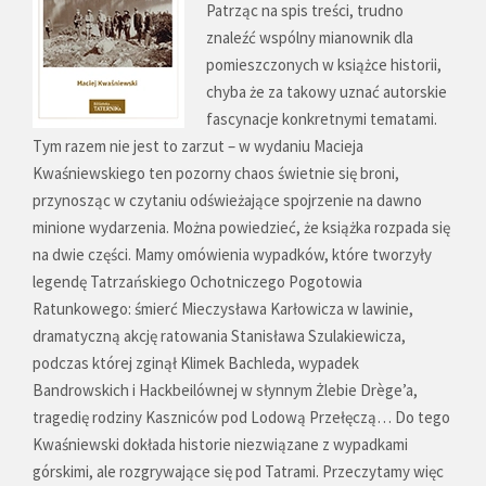
Patrząc na spis treści, trudno
znaleźć wspólny mianownik dla
pomieszczonych w książce historii,
chyba że za takowy uznać autorskie
fascynacje konkretnymi tematami.
Tym razem nie jest to zarzut – w wydaniu Macieja
Kwaśniewskiego ten pozorny chaos świetnie się broni,
przynosząc w czytaniu odświeżające spojrzenie na dawno
minione wydarzenia. Można powiedzieć, że książka rozpada się
na dwie części. Mamy omówienia wypadków, które tworzyły
legendę Tatrzańskiego Ochotniczego Pogotowia
Ratunkowego: śmierć Mieczysława Karłowicza w lawinie,
dramatyczną akcję ratowania Stanisława Szulakiewicza,
podczas której zginął Klimek Bachleda, wypadek
Bandrowskich i Hackbeilównej w słynnym Żlebie Drège’a,
tragedię rodziny Kaszniców pod Lodową Przełęczą… Do tego
Kwaśniewski dokłada historie niezwiązane z wypadkami
górskimi, ale rozgrywające się pod Tatrami. Przeczytamy więc