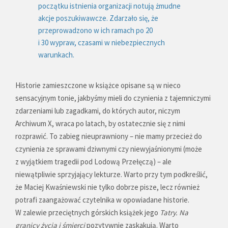
początku istnienia organizacji notują żmudne
akcje poszukiwawcze. Zdarzało się, że
przeprowadzono w ich ramach po 20
i 30 wypraw, czasami w niebezpiecznych
warunkach.
Historie zamieszczone w książce opisane są w nieco
sensacyjnym tonie, jakbyśmy mieli do czynienia z tajemniczymi
zdarzeniami lub zagadkami, do których autor, niczym
Archiwum X, wraca po latach, by ostatecznie się z nimi
rozprawić. To zabieg nieuprawniony – nie mamy przecież do
czynienia ze sprawami dziwnymi czy niewyjaśnionymi (może
z wyjątkiem tragedii pod Lodową Przełęczą) – ale
niewątpliwie sprzyjający lekturze. Warto przy tym podkreślić,
że Maciej Kwaśniewski nie tylko dobrze pisze, lecz również
potrafi zaangażować czytelnika w opowiadane historie.
W zalewie przeciętnych górskich książek jego
Tatry. Na
granicy życia i śmierci
pozytywnie zaskakują. Warto