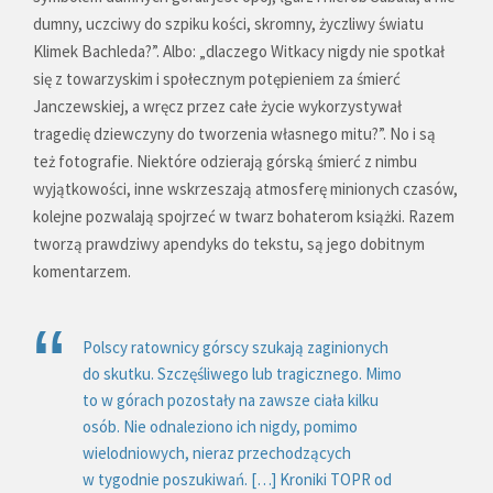
dumny, uczciwy do szpiku kości, skromny, życzliwy światu
Klimek Bachleda?”. Albo: „dlaczego Witkacy nigdy nie spotkał
się z towarzyskim i społecznym potępieniem za śmierć
Janczewskiej, a wręcz przez całe życie wykorzystywał
tragedię dziewczyny do tworzenia własnego mitu?”. No i są
też fotografie. Niektóre odzierają górską śmierć z nimbu
wyjątkowości, inne wskrzeszają atmosferę minionych czasów,
kolejne pozwalają spojrzeć w twarz bohaterom książki. Razem
tworzą prawdziwy apendyks do tekstu, są jego dobitnym
komentarzem.
Polscy ratownicy górscy szukają zaginionych
do skutku. Szczęśliwego lub tragicznego. Mimo
to w górach pozostały na zawsze ciała kilku
osób. Nie odnaleziono ich nigdy, pomimo
wielodniowych, nieraz przechodzących
w tygodnie poszukiwań. […] Kroniki TOPR od