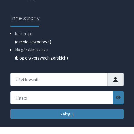
Inne strony
baturo.pl
(o mnie zawodowo)
Na górskim szlaku
(blog o wyprawach górskich)
Użytkownik
Hasło
Pokaż ha
Zaloguj