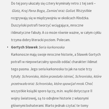
Do tej pory ukazały się cztery kryminały retro z tej serii –
Glatz
,
Kraj Pana Boga, Zamieć
oraz
Goliat
. Wszystkie
rozgrywają się w międzywojniu w okolicach Kłodzka.
Duszyński potrafi tworzyć wciągające, mroczne
i klimatyczne fabuły. A co może równie ważne, w całym cyklu
trzyma dobry literacki poziom. Polecam.
Gortych Sławek
Seria karkonoska
Karkonosze mają swoje mroczne historie, a Sławek Gortych
potrafi w niepowtarzalny sposób oddać charakter i klimat
tego pasma. Jego seria karkonoska to jak na razie trzy
tytuły:
Schronisko, które przestało istnieć,
Schronisko, które
przetrwało
oraz
Schronisko, które spowijał mrok
. Choć
wszystkie książki sporo łączy, m.in. wątki dotyczące II
wojny światowej, są to odrębne historie z własnymi
głównymi bohaterami. Warto jednak czytać te tomy