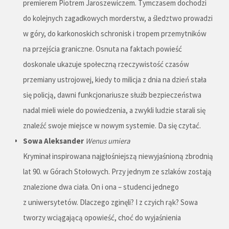
premierem Piotrem Jaroszewiczem. Tymczasem dochodzi
do kolejnych zagadkowych morderstw, a śledztwo prowadzi
w góry, do karkonoskich schronisk i tropem przemytników
na przejścia graniczne. Osnuta na faktach powieść
doskonale ukazuje społeczną rzeczywistość czasów
przemiany ustrojowej, kiedy to milicja z dnia na dzień stała
się policją, dawni funkcjonariusze służb bezpieczeństwa
nadal mieli wiele do powiedzenia, a zwykli ludzie starali się
znaleźć swoje miejsce w nowym systemie. Da się czytać.
Sowa Aleksander
Wenus umiera
Kryminał inspirowana najgłośniejszą niewyjaśnioną zbrodnią
lat 90. w Górach Stołowych. Przy jednym ze szlaków zostają
znalezione dwa ciała. On i ona – studenci jednego
z uniwersytetów. Dlaczego zginęli? I z czyich rąk? Sowa
tworzy wciągającą opowieść, choć do wyjaśnienia