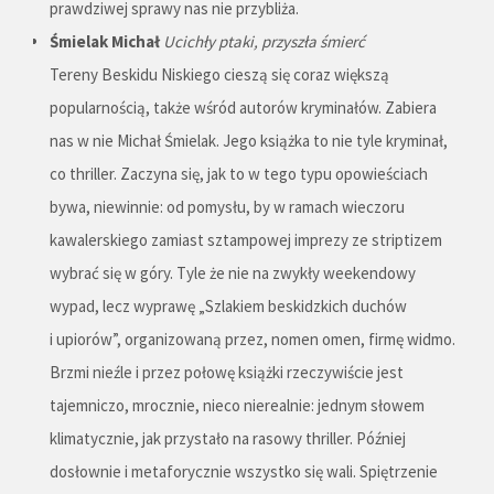
prawdziwej sprawy nas nie przybliża.
Śmielak Michał
Ucichły ptaki, przyszła śmierć
Tereny Beskidu Niskiego cieszą się coraz większą
popularnością, także wśród autorów kryminałów. Zabiera
nas w nie Michał Śmielak. Jego książka to nie tyle kryminał,
co thriller. Zaczyna się, jak to w tego typu opowieściach
bywa, niewinnie: od pomysłu, by w ramach wieczoru
kawalerskiego zamiast sztampowej imprezy ze striptizem
wybrać się w góry. Tyle że nie na zwykły weekendowy
wypad, lecz wyprawę „Szlakiem beskidzkich duchów
i upiorów”, organizowaną przez, nomen omen, firmę widmo.
Brzmi nieźle i przez połowę książki rzeczywiście jest
tajemniczo, mrocznie, nieco nierealnie: jednym słowem
klimatycznie, jak przystało na rasowy thriller. Później
dosłownie i metaforycznie wszystko się wali. Spiętrzenie