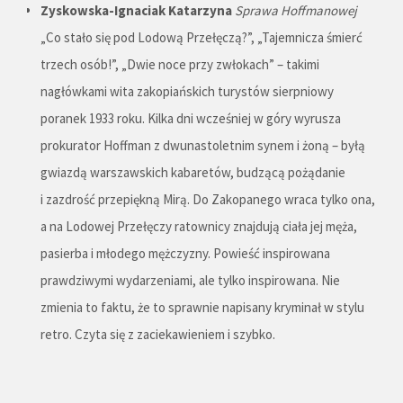
Zyskowska-Ignaciak Katarzyna
Sprawa Hoffmanowej
„Co stało się pod Lodową Przełęczą?”, „Tajemnicza śmierć
trzech osób!”, „Dwie noce przy zwłokach” – takimi
nagłówkami wita zakopiańskich turystów sierpniowy
poranek 1933 roku. Kilka dni wcześniej w góry wyrusza
prokurator Hoffman z dwunastoletnim synem i żoną – byłą
gwiazdą warszawskich kabaretów, budzącą pożądanie
i zazdrość przepiękną Mirą. Do Zakopanego wraca tylko ona,
a na Lodowej Przełęczy ratownicy znajdują ciała jej męża,
pasierba i młodego mężczyzny. Powieść inspirowana
prawdziwymi wydarzeniami, ale tylko inspirowana. Nie
zmienia to faktu, że to sprawnie napisany kryminał w stylu
retro. Czyta się z zaciekawieniem i szybko.