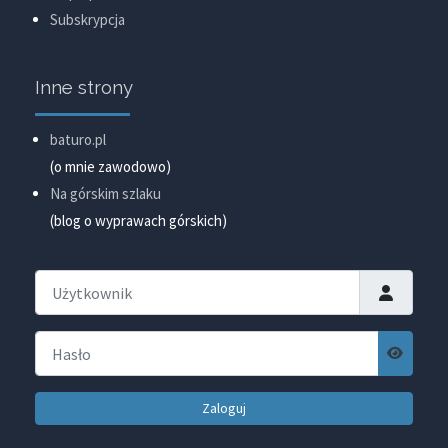
Subskrypcja
Inne strony
baturo.pl
(o mnie zawodowo)
Na górskim szlaku
(blog o wyprawach górskich)
Użytkownik
Hasło
Pokaż ha
Zaloguj