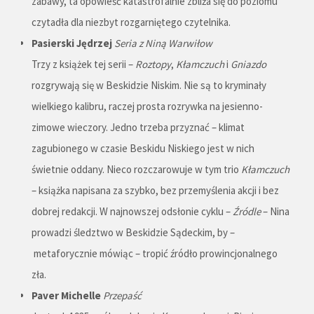
zabawy, ta opowieść katastrofalnie zbliża się do poziomu
czytadła dla niezbyt rozgarniętego czytelnika.
Pasierski Jędrzej
Seria z Niną Warwiłow
Trzy z książek tej serii –
Roztopy
,
Kłamczuch
i
Gniazdo
rozgrywają się w Beskidzie Niskim. Nie są to kryminały
wielkiego kalibru, raczej prosta rozrywka na jesienno-
zimowe wieczory. Jedno trzeba przyznać – klimat
zagubionego w czasie Beskidu Niskiego jest w nich
świetnie oddany. Nieco rozczarowuje w tym trio
Kłamczuch
– książka napisana za szybko, bez przemyślenia akcji i bez
dobrej redakcji. W najnowszej odsłonie cyklu –
Źródle
– Nina
prowadzi śledztwo w Beskidzie Sądeckim, by –
metaforycznie mówiąc – tropić źródło prowincjonalnego
zła.
Paver Michelle
Przepaść