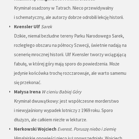
Kryminał osadzony w Tatrach. Nieco przewidywalny
i schematyczny, ale autorzy dobrze odrobili lekcję historii.
Kvensler Ulf
Sarek
Dzikie, niemal bezludne tereny Parku Narodowego Sarek,
rozległego obszaru na północy Szwecji, świetnie nadają na
scenerię mrocznej historii. Ulf Kvensler tworzy wciągającą
fabułę, w której góry mają sporo do powiedzenia. Może
jedynie końcówka trochę rozczarowuje, ale warto samemu
się przekonać.
Małysa Irena
W cieniu Babiej Góry
Kryminał dwuwątkowy: jest współczesne morderstwo
i niewyjaśniony wypadek lotniczy z 1969 roku. Sporo
dłużyzn, ale całkiem niezłe w lekturze.
Nerkowski Wojciech
Everest. Poruszę niebo i ziemię
Himalajskie opowieści nieco już spowszedniały, Wojciech