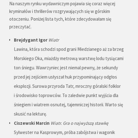
Na naszym rynku wydawniczym pojawia się coraz więcej
kryminałów i thrillerów rozgrywających się w górskim
otoczeniu. Poniżej lista tych, które zdecydowałam się
przeczytać.
Brejdygant Igor
Wiatr
Lawina, która schodzi spod grani Miedzianego aż za brzeg
Morskiego Oka, miażdży metrową warstwę lodu tysiącami
ton śniegu. Wawrzyniec jest niemal pewny, że sekundy
przed jej zejściem usłyszał huk przypominający odgłos
eksplozji. Surowa przyroda Tatr, mroczny góralski folklor
i środowisko toprowców. To zaledwie punkt wyjścia dla
śniegiem i wiatrem osnutej, tajemniczej historii. Warto się
skusić na lekturę.
Ciszewski Marcin
Wiatr. Gra o najwyższą stawkę
Sylwester na Kasprowym, próba zabójstwa i wagonik