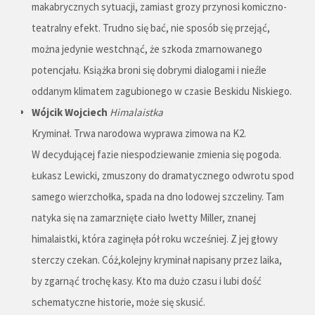
makabrycznych sytuacji, zamiast grozy przynosi komiczno-
teatralny efekt. Trudno się bać, nie sposób się przejąć,
można jedynie westchnąć, że szkoda zmarnowanego
potencjału. Książka broni się dobrymi dialogami i nieźle
oddanym klimatem zagubionego w czasie Beskidu Niskiego.
Wójcik Wojciech
Himalaistka
Kryminał. Trwa narodowa wyprawa zimowa na K2.
W decydującej fazie niespodziewanie zmienia się pogoda.
Łukasz Lewicki, zmuszony do dramatycznego odwrotu spod
samego wierzchołka, spada na dno lodowej szczeliny. Tam
natyka się na zamarznięte ciało Iwetty Miller, znanej
himalaistki, która zaginęła pół roku wcześniej. Z jej głowy
sterczy czekan. Cóż,kolejny kryminał napisany przez laika,
by zgarnąć trochę kasy. Kto ma dużo czasu i lubi dość
schematyczne historie, może się skusić.