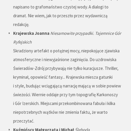
napisano to grafomaństwo czystej wody. A dialogi to
dramat. Nie wiem, jak to przeszło przez wydawniczą
redakcję.
Krajewska Joanna
Niesamowite przypadki. Tajemnice Gór
Ryfejskich
Skradziony artefakt o potężnej mocy, niepokojące zjawiska
atmosferyczne i niewyjaśnione zaginięcia. Do uzdrowiska
Świeradów-Zdrój przybywają nie tylko kuracjusze. Thriller,
kryminał, opowieść fantasy... Krajewska miesza gatunki
i style, budując wciągającą narrację mającą w sobie powiew
świeżości. Wiernie oddaje przy tym topografię Karkonoszy
i Gór Izerskich. Miejscami przekombinowana fabuła i kilka
niepotrzebnych wątków nie zmienia faktu, że warto
przeczytać.
Kuźmińscy Małgorzata i Michał
Śleboda