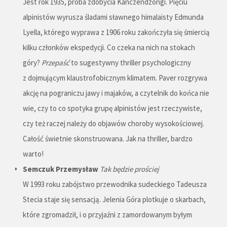
Jest rok 1935, próba zdobycia Kanczendzongi. Pięciu
alpinistów wyrusza śladami sławnego himalaisty Edmunda
Lyella, którego wyprawa z 1906 roku zakończyła się śmiercią
kilku członków ekspedycji. Co czeka na nich na stokach
góry?
Przepaść
to sugestywny thriller psychologiczny
z dojmującym klaustrofobicznym klimatem. Paver rozgrywa
akcję na pograniczu jawy i majaków, a czytelnik do końca nie
wie, czy to co spotyka grupę alpinistów jest rzeczywiste,
czy też raczej należy do objawów choroby wysokościowej.
Całość świetnie skonstruowana. Jak na thriller, bardzo
warto!
Semczuk Przemysław
Tak będzie prościej
W 1993 roku zabójstwo przewodnika sudeckiego Tadeusza
Stecia staje się sensacją. Jelenia Góra plotkuje o skarbach,
które zgromadził, i o przyjaźni z zamordowanym byłym