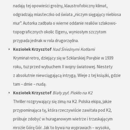
nadają tej opowieści groźny, klaustrofobiczny klimat,
odgradzają miasteczko od świata „niczym sięgający niebiosa
mur”. Autorka zadbała o wierne oddanie realiów szlakowo-
topograficznych okolic Eigeru, wyniosłym szczytom
przypada jednak w rola drugorzędna.
Koziołek Krzysztof
Nad Śnieżnymi Kotłami
Kryminał retro, dziejący się w Szklarskiej Porębie w 1939
roku, tuż przed wybuchem II wojny światowej. Niestety
z absolutnie niewciągającą intrygą. Wieje z tej książki, gdzie
tam – dmie – nudą.
Koziołek Krzysztof
Biały pył. Piekło na K2
Thriller rozgrywający się zimą na K2. Polska ekipa, jakże
przypominająca tę, która rzeczywiście zawitała pod K2,
próbuje zdobyć w huraganowym wietrze i trzaskającym
mrozie Górę Gór. Jak to bywa na wyprawach – wysoko,