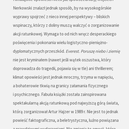
Nerkowski znalazł jednak sposób, by na wysokogórskie
wyprawy spojrzeć z nieco innej perspektywy – bliskich
wspinaczy, którzy z doliny muszą walczyć o zorganizowanie
akcji ratunkowej. Wymaga to od nich wręcz desperackiego
poświęcenia i pokonania wielu logistyczno-pieniężno-
dyplomatycznych przeszkód.
Everest. Poruszę niebo i ziemię
nie jest kryminałem (nawet jeśli wątek oszustwa, który
doprowadza do tragedii, pojawia się w tle) ani thrillerem;
klimat opowieści jest jednak mroczny, trzyma w napięciu,
a bohaterowie tkwią na granicy załamania fizycznego
i psychicznego. Fabuła książki została zainspirowana
spektakularną akcją ratunkową pod najwyższą górą świata,
którą zorganizował Artur Hajzer w 1989 r. Nie jest to jednak
powieść faktograficzna, a beletrystyczna, luźno powiązana
z prawdziwymi wydarzeniami. Nie zmienia to emocji, które