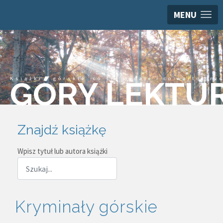
MENU
Książki górskie: co się wydaje i co warto prz
GÓRY LEKTU
Znajdź książkę
Wpisz tytuł lub autora książki
Kryminały górskie