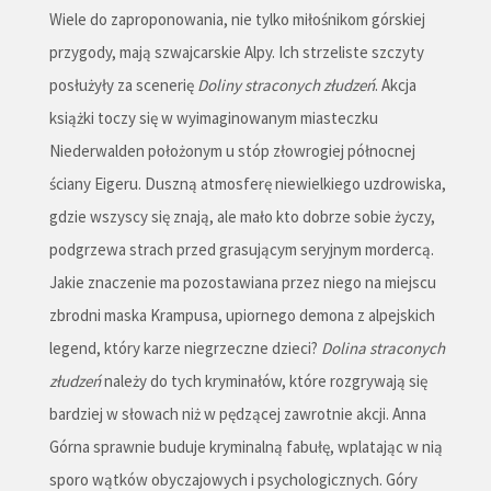
Wiele do zaproponowania, nie tylko miłośnikom górskiej
przygody, mają szwajcarskie Alpy. Ich strzeliste szczyty
posłużyły za scenerię
Doliny straconych złudzeń
. Akcja
książki toczy się w wyimaginowanym miasteczku
Niederwalden położonym u stóp złowrogiej północnej
ściany Eigeru. Duszną atmosferę niewielkiego uzdrowiska,
gdzie wszyscy się znają, ale mało kto dobrze sobie życzy,
podgrzewa strach przed grasującym seryjnym mordercą.
Jakie znaczenie ma pozostawiana przez niego na miejscu
zbrodni maska Krampusa, upiornego demona z alpejskich
legend, który karze niegrzeczne dzieci?
Dolina straconych
złudzeń
należy do tych kryminałów, które rozgrywają się
bardziej w słowach niż w pędzącej zawrotnie akcji. Anna
Górna sprawnie buduje kryminalną fabułę, wplatając w nią
sporo wątków obyczajowych i psychologicznych. Góry