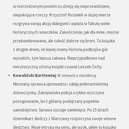
w rozrzedzonym powietrzu dzieją się nieprzewidziane,
niepokojące rzeczy. Krzysztof Koziołek w dużej mierze
rozgrywa swoją akcję dialogami i wplata w fabułę wiele
historycznych smaczków. Zakończenie, jak dla mnie, mocno
przekombinowane, ale całość dobrze się broni. To książka
z drugim dnem, im lepiej znamy historię podbojów gór
wysokich, tym lepsza zabawa. Nieprzypadkowo nad
merytoryczną stroną książki czuwał Leszek Cichy.
Kowaliński Bartłomiej
W zmowie z mordercą
Nieznany sprawca uprowadza i zabija jedenastoletnią
dziewczynkę. Zakopiańska policja szybko wszczyna
postępowanie, lecz główny podejrzany popełnia
samobójstwo. Sprawa zostaje zamknięta. Po 15 latach
dziennikarz śledczy z Warszawy rozpoczyna swoje własne
śledztwo. Może intryga ma sens, ale język, jakim tę książkę