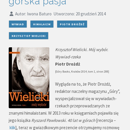
górska pasja
Autor:
Iwona Baturo
Utworzono: 20 grudzień 2014
WYWIAD
HIMALAIZM
PIOTR DROŻDŻ
KRZYSZTOF WIELICKI
Krzysztof Wielicki. Mój wybór.
Wywiad-rzeka
Piotr Drożdż
[Góry Books, Kraków 2014, tom 1, stron 288]
Wygląda na to, że Piotr Drożdż,
redaktor naczelny magazynu „Góry”,
wyspecjalizował się w wywiadach-
rzekach przeprowadzanych ze
znanymi himalaistami. W 2013 roku w księgarniach pojawiła się
jego książka
Ryszard Pawłowski. 40 lat w górach
[recenzja –
klik
], teraz w gwiazdkowym prezencie otrzymujemy rozmowę