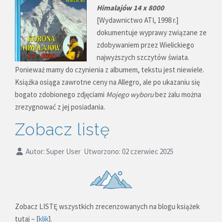
Himalajów 14 x 8000
[Wydawnictwo ATI, 1998 r.]
dokumentuje wyprawy związane ze
zdobywaniem przez Wielickiego
najwyższych szczytów świata.
Ponieważ mamy do czynienia z albumem, tekstu jest niewiele.
Książka osiąga zawrotne ceny na Allegro, ale po ukazaniu się
bogato zdobionego zdjęciami
Mojego wyboru
bez żalu można
zrezygnować z jej posiadania.
Zobacz listę
Autor:
Super User
Utworzono: 02 czerwiec 2025
Zobacz LISTĘ wszystkich zrecenzowanych na blogu książek
tutaj – [
klik
].