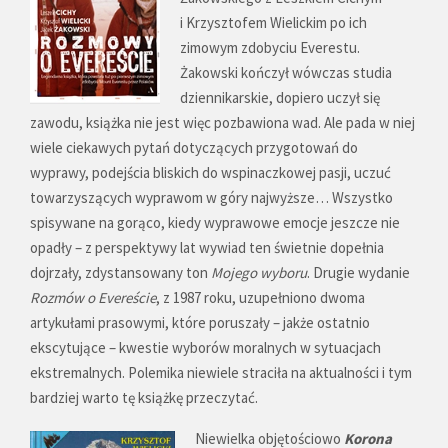
i Krzysztofem Wielickim po ich
zimowym zdobyciu Everestu.
Żakowski kończył wówczas studia
dziennikarskie, dopiero uczył się
zawodu, książka nie jest więc pozbawiona wad. Ale pada w niej
wiele ciekawych pytań dotyczących przygotowań do
wyprawy, podejścia bliskich do wspinaczkowej pasji, uczuć
towarzyszących wyprawom w góry najwyższe… Wszystko
spisywane na gorąco, kiedy wyprawowe emocje jeszcze nie
opadły – z perspektywy lat wywiad ten świetnie dopełnia
dojrzały, zdystansowany ton
Mojego wyboru
. Drugie wydanie
Rozmów o Evereście
, z 1987 roku, uzupełniono dwoma
artykułami prasowymi, które poruszały – jakże ostatnio
ekscytujące – kwestie wyborów moralnych w sytuacjach
ekstremalnych. Polemika niewiele straciła na aktualności i tym
bardziej warto tę książkę przeczytać.
Niewielka objętościowo
Korona