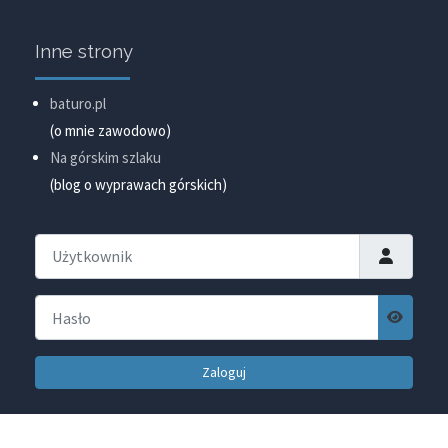
Inne strony
baturo.pl
(o mnie zawodowo)
Na górskim szlaku
(blog o wyprawach górskich)
Użytkownik
Hasło
Pokaż ha
Zaloguj