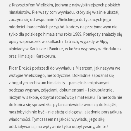
z Krzysztofem Wielickim, jednym z najwybitniejszych polskich
himalaistów. Pierwszy tom wywiadu, który się właśnie ukazał,
zaczyna się od wspomnień Wielickiego dotyczących jego
młodości i harcerskich przygód, kończy na przełomowym nie
tylko dla polskiego himalaizmu roku 1989. Pomiędzy znalazły się
opisy wspinaczek w skałkach i Tatrach, wyjazdy w Alpy,
alpiniady w Kaukazie i Pamirze, w końcu wyprawy w Hindukusz
oraz Himalaje i Karakorum.
Piotr Drożdż podszedł do wywiadu z Mistrzem, jak nazywa we
wstępie Wielickiego, metodycznie. Dokładnie zapoznał się
z bogatym archiwum himalaisty – pamiętnikami pisanymi
podczas wypraw, zdjęciami, dokumentami – i skrupulatnie,
niczym w szkole, odpytał rozmówcę z materiału. Ta metoda nie
do końca się sprawdziła: pytania niewiele wnoszą do książki,
mogłoby ich nie być – nie służą dialogowi, a jedynie porządkują
wiadomości. Tymczasem na jakość wywiadu, jego siłę
oddziaływania, ma wpływ nie tylko odpytywany, ale też