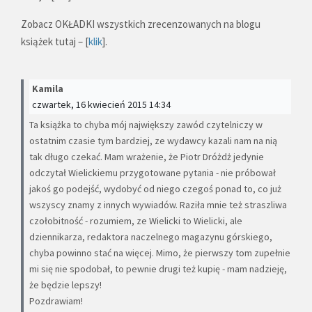
Zobacz OKŁADKI wszystkich zrecenzowanych na blogu
książek tutaj – [
klik
].
Kamila
czwartek, 16 kwiecień 2015 14:34
Ta książka to chyba mój największy zawód czytelniczy w
ostatnim czasie tym bardziej, ze wydawcy kazali nam na nią
tak długo czekać. Mam wrażenie, że Piotr Dróżdż jedynie
odczytał Wielickiemu przygotowane pytania - nie próbował
jakoś go podejść, wydobyć od niego czegoś ponad to, co już
wszyscy znamy z innych wywiadów. Raziła mnie też straszliwa
czołobitność - rozumiem, ze Wielicki to Wielicki, ale
dziennikarza, redaktora naczelnego magazynu górskiego,
chyba powinno stać na więcej. Mimo, że pierwszy tom zupełnie
mi się nie spodobał, to pewnie drugi też kupię - mam nadzieję,
że będzie lepszy!
Pozdrawiam!