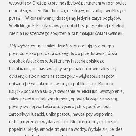
wypytujący. Drożdż, który mógłby być partnerem w rozmowie,
usunął się w cień. Nie docieka, nie drąży, nie zadaje wnikliwych
pytań… W konsekwencji dostajemy jedynie zarys poglądów
Wielickiego, kilka zdawkowych opinii bez pogłębionej refleksji.
Nie ma też szerszego spojrzenia na himalajski świat i światek.
Mój wybór
jest natomiast książką interesującą z innego
powodu – jako pierwsza szczegółowo przedstawia górski
dorobek Wielickiego. Jeśli znamy historię polskiego
himalaizmu, nie nastawiajmy się jednak na nowe fakty czy
dykteryjki albo nieznane szczegóły – większość anegdot
opisano już wielokrotnie w innych publikacjach. Mimo to
książkę pochłania się błyskawicznie. Wielicki lubi wystąpienia,
także przed wirtualnym tłumem, opowiada więc ze swadą,
pewny swojej wartości oraz życiowych wyborów. Jest
żartobliwy i luzacki, unika patosu, nawet gdy wspomina
o dramatycznych wydarzeniach. Nie ocenia innych, bo sam
popełniał błędy, emocje trzyma na wodzy. Wydaje się, że idea