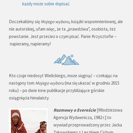
każdy może sobie dopisać.
Doczekaliśmy się
Mojego wyboru
, książki wspomnieniowej, ale
nie autorskiej, ufam więc, że ta „prawdziwa”, osobista, też
powstanie. Jest przecież o czym pisać. Panie Krzysztofie –
napieramy, napieramy!
Kto czuje niedosyt Wielickiego, może sięgnąć – czekając na
następny tom
Mojego wyboru
(ma się ukazać w grudniu 2015
roku) – po dwie inne publikacje przybliżające górskie
osiągnięcia himalaisty.
Rozmowy o Evereście
[Młodzieżowa
Agencja Wydawnicza, 1982 r.] to
wywiad przeprowadzony przez Jacka
Żakowskiego z Leszkiem Cichym