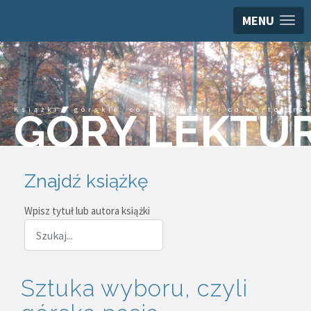
MENU
Książki górskie: co się wydaje i co warto prz
GÓRY LEKTU
Znajdź książkę
Wpisz tytuł lub autora książki
Sztuka wyboru, czyli