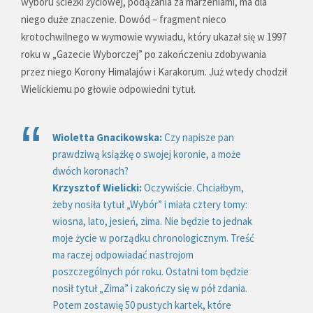
wyboru ścieżki życiowej, podążania za marzeniami, ma dla
niego duże znaczenie. Dowód – fragment nieco
krotochwilnego w wymowie wywiadu, który ukazał się w 1997
roku w „Gazecie Wyborczej” po zakończeniu zdobywania
przez niego Korony Himalajów i Karakorum. Już wtedy chodził
Wielickiemu po głowie odpowiedni tytuł.
Wioletta Gnacikowska:
Czy napisze pan
prawdziwą książkę o swojej koronie, a może
dwóch koronach?
Krzysztof Wielicki:
Oczywiście. Chciałbym,
żeby nosiła tytuł „Wybór” i miała cztery tomy:
wiosna, lato, jesień, zima. Nie będzie to jednak
moje życie w porządku chronologicznym. Treść
ma raczej odpowiadać nastrojom
poszczególnych pór roku. Ostatni tom będzie
nosił tytuł „Zima” i zakończy się w pół zdania.
Potem zostawię 50 pustych kartek, które