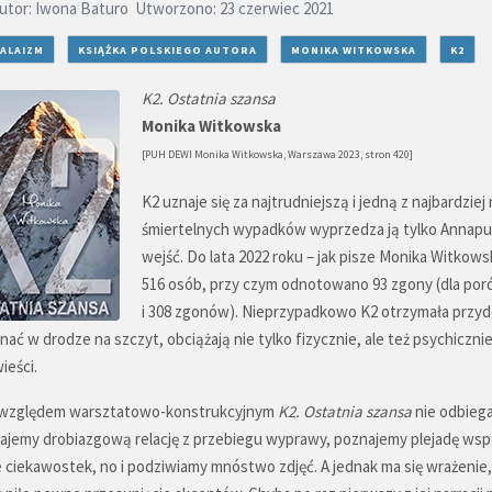
utor:
Iwona Baturo
Utworzono: 23 czerwiec 2021
ALAIZM
KSIĄŻKA POLSKIEGO AUTORA
MONIKA WITKOWSKA
K2
K2. Ostatnia szansa
Monika Witkowska
[PUH DEWI Monika Witkowska, Warszawa 2023, stron 420]
K2 uznaje się za najtrudniejszą i jedną z najbardzi
śmiertelnych wypadków wyprzedza ją tylko Annapur
wejść. Do lata 2022 roku – jak pisze Monika Witkow
516 osób, przy czym odnotowano 93 zgony (dla poró
i 308 zgonów). Nieprzypadkowo K2 otrzymała przydo
ać w drodze na szczyt, obciążają nie tylko fizycznie, ale też psychicznie
ieści.
względem warsztatowo-konstrukcyjnym
K2. Ostatnia szansa
nie odbiega 
ajemy drobiazgową relację z przebiegu wyprawy, poznajemy plejadę wsp
e ciekawostek, no i podziwiamy mnóstwo zdjęć. A jednak ma się wrażenie, 