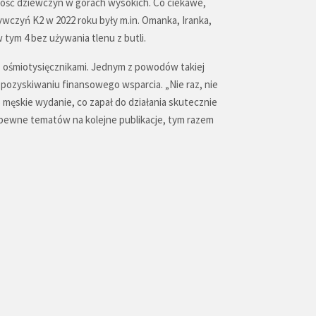
cność dziewczyn w górach wysokich. Co ciekawe,
wczyń K2 w 2022 roku były m.in. Omanka, Iranka,
tym 4 bez używania tlenu z butli.
 z ośmiotysięcznikami. Jednym z powodów takiej
 pozyskiwaniu finansowego wsparcia. „Nie raz, nie
 męskie wydanie, co zapał do działania skutecznie
 zapewne tematów na kolejne publikacje, tym razem