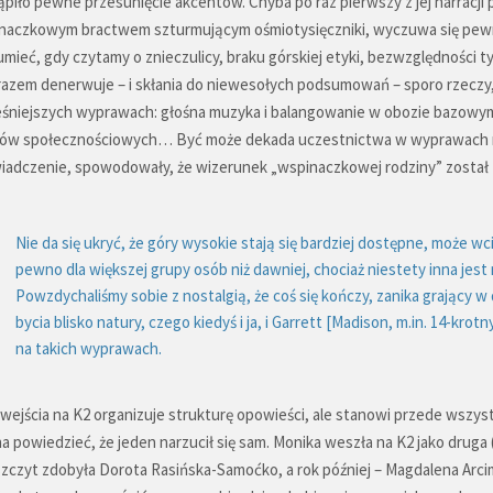
ąpiło pewne przesunięcie akcentów. Chyba po raz pierwszy z jej narracji
naczkowym bractwem szturmującym ośmiotysięczniki, wyczuwa się pewne
mieć, gdy czytamy o znieczulicy, braku górskiej etyki, bezwzględności tyc
razem denerwuje – i skłania do niewesołych podsumowań – sporo rzeczy, 
śniejszych wyprawach: głośna muzyka i balangowanie w obozie bazowym,
ów społecznościowych… Być może dekada uczestnictwa w wyprawach na 
iadczenie, spowodowały, że wizerunek „wspinaczkowej rodziny” został
Nie da się ukryć, że góry wysokie stają się bardziej dostępne, może wci
pewno dla większej grupy osób niż dawniej, chociaż niestety inna jes
Powzdychaliśmy sobie z nostalgią, że coś się kończy, zanika grający 
bycia blisko natury, czego kiedyś i ja, i Garrett [Madison, m.in. 14-kr
na takich wyprawach.
 wejścia na K2 organizuje strukturę opowieści, ale stanowi przede wszy
 powiedzieć, że jeden narzucił się sam. Monika weszła na K2 jako druga (!
 szczyt zdobyła Dorota Rasińska-Samoćko, a rok później – Magdalena Arcim