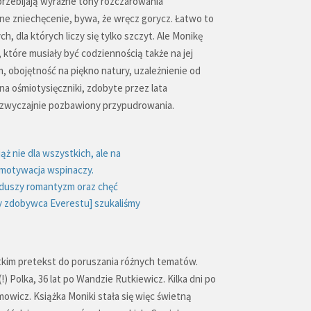
 przebijają wyraźne tony rozczarowania
 zniechęcenie, bywa, że wręcz gorycz. Łatwo to
h, dla których liczy się tylko szczyt. Ale Monikę
które musiały być codziennością także na jej
 obojętność na piękno natury, uzależnienie od
ośmiotysięczniki, zdobyte przez lata
 zwyczajnie pozbawiony przypudrowania.
ąż nie dla wszystkich, ale na
t motywacja wspinaczy.
w duszy romantyzm oraz chęć
otny zdobywca Everestu] szukaliśmy
stkim pretekst do poruszania różnych tematów.
) Polka, 36 lat po Wandzie Rutkiewicz. Kilka dni po
owicz. Książka Moniki stała się więc świetną