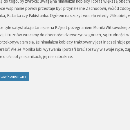
ją do tego, by zwrócić uwagę na himalaizm kobiecy i coraz większą obe
ece wspinanie powoli przestaje być przynależne Zachodowi, wśród zdoby
nka, Katarka czy Pakistanka. Ogółem na szczyt weszło wtedy 26 kobiet, w 
ce tyle satysfakcji stanięcie na K2 jest pożegnaniem Moniki Witkowskiej
zji, i tu znów wracamy do obecności dziewczyn w górach, są trudności w
przekonywałam się, że himalaizm kobiecy traktowany jest inaczej niż jego
erało”. Ale że Monika lubi wyzwania i potrafi brać sprawy w swoje ręce,
ie o ośmiotysięcznikach, jej nie zabraknie.
taw komentarz