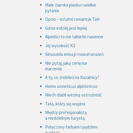
Małe ziarnka piasku i wielkie
pytania
Opcio – ostatni romantyk Tatr
Gdzie indziej jest lepiej
Alpiniści to nie tabletki nasenne
Jej wysokość K2
Sinusoida emocji i nawał wrażeń
Nie pytaj, jaką cenę ma
marzenie
A ty, co zrobiłeś na Kazalnicy?
Homo sovieticus alpinisticus
Niech diabli wezmą ostrożność
Tata, który się wspina
Między profesjonalistą
a niedzielnym turystą
Połączony farbami i pędzlem
w obraz