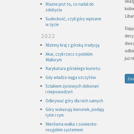
okaz
Ważne jest to, co nadal do
kobi
zdobycia
Liba
Sudeckość, czyli góry wpisane
w życie
Dają
2022
decy
dwa 
Nizinny kraj z górską tradycją
odbi
Akar, czyli rzecz o polskim
już n
Mallorym
Karykatura górskiego kurortu
Gdy władza sięga szczytów
Zos
Szlakiem życiowych dokonań
i niepowodzeń
Odkrywać góry dla nich samych
Góry wskazują kierunek, podają
rytm i rym
Nierówna walka z sowiecko-
rosyjskim systemem