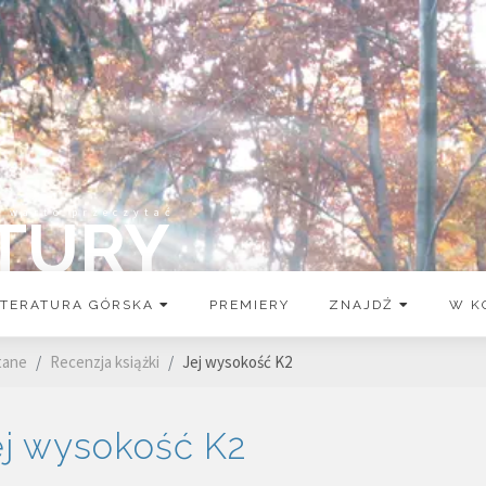
o warto przeczytać
TURY
ITERATURA GÓRSKA
PREMIERY
ZNAJDŹ
W K
tane
Recenzja książki
Jej wysokość K2
ej wysokość K2