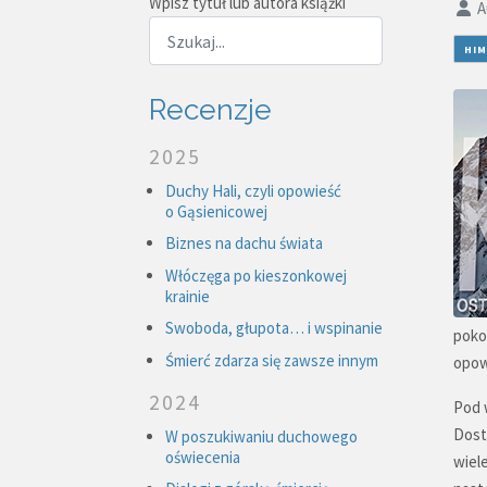
Wpisz tytuł lub autora książki
A
HIM
Recenzje
2025
Duchy Hali, czyli opowieść
o Gąsienicowej
Biznes na dachu świata
Włóczęga po kieszonkowej
krainie
Swoboda, głupota… i wspinanie
pokon
Śmierć zdarza się zawsze innym
opow
2024
Pod 
Dost
W poszukiwaniu duchowego
oświecenia
wiel